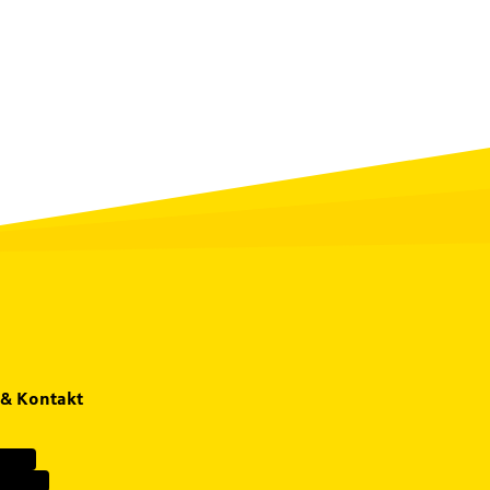
 & Kontakt
vices
 finden