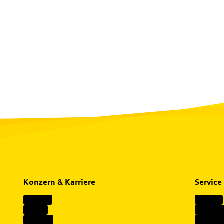
Konzern & Karriere
Service
Karriere
Kontakt
Presse
Alle Ser
Konzern
Berater